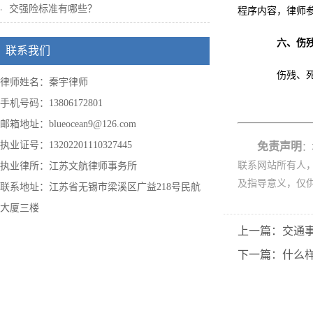
交强险标准有哪些？
程序内容，律师
六、伤
联系我们
伤残、死亡
律师姓名：秦宇律师
手机号码：13806172801
邮箱地址：blueocean9@126.com
执业证号：13202201110327445
免责声明
：
联系网站所有人
执业律所：江苏文航律师事务所
及指导意义，仅
联系地址：江苏省无锡市梁溪区广益218号民航
大厦三楼
上一篇：交通
下一篇：什么