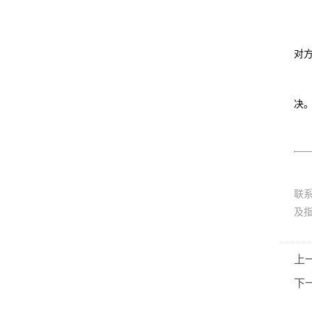
对
决
联
及
上
下