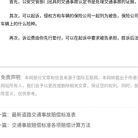
首先，公安交管部门出具的交通事故认定书是处理交通事故的证据，
其次，可以起诉，侵权方和车辆的保险公司一起列为被告，保险公司
方车辆上的什么险种。
再次，诉讼费由你先行垫付，可以在起诉中要求被告承担，胜诉后法
。
免责声明
：本网部分文章和信息来源于国际互联网，本网转载出于传递
系网站所有人，我们会予以更改或删除相关文章，保证您的权利。同时，
指导意义，仅供参考。
一篇：最新道路交通事故赔偿标准表
一篇：交通事故赔偿标准各项赔偿计算方法