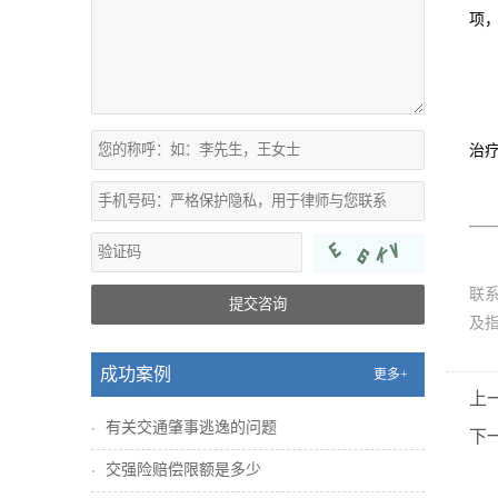
项，
治
联
提交咨询
及
成功案例
更多+
上
有关交通肇事逃逸的问题
下
交强险赔偿限额是多少