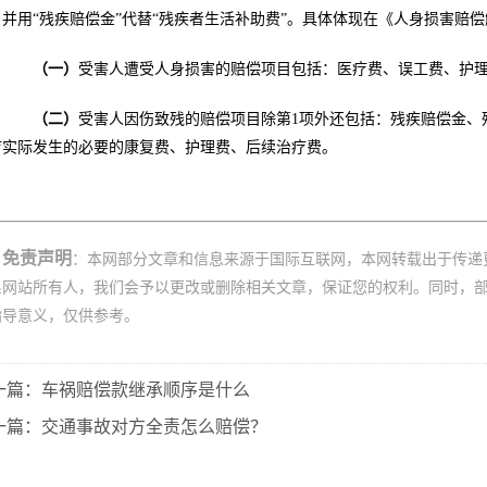
并用“残疾赔偿金”代替“残疾者生活补助费”。具体体现在《人身损害赔偿
（一）
受害人遭受人身损害的赔偿项目包括：医疗费、误工费、护
（二）
受害人因伤致残的赔偿项目除第1项外还包括：残疾赔偿金、
疗实际发生的必要的康复费、护理费、后续治疗费。
免责声明
：本网部分文章和信息来源于国际互联网，本网转载出于传递
系网站所有人，我们会予以更改或删除相关文章，保证您的权利。同时，
指导意义，仅供参考。
一篇：车祸赔偿款继承顺序是什么
一篇：交通事故对方全责怎么赔偿？